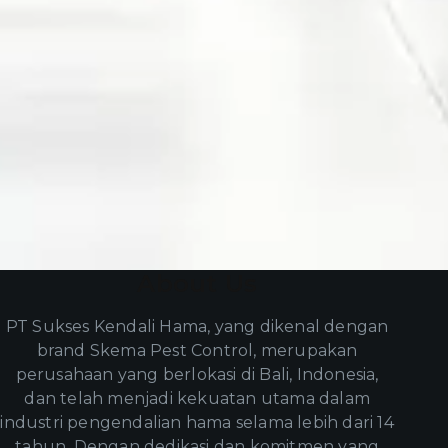
About Us
PT Sukses Kendali Hama, yang dikenal dengan
brand Skema Pest Control, merupakan
perusahaan yang berlokasi di Bali, Indonesia,
dan telah menjadi kekuatan utama dalam
industri pengendalian hama selama lebih dari 14
tahun. Dengan dedikasi dan komitmen yang